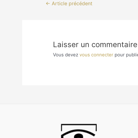
Navigation
←
Article précédent
de
l’article
Laisser un commentaire
Vous devez
vous connecter
pour publi