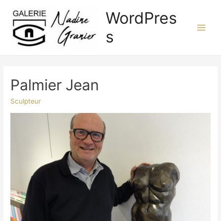
Aller
WordPres
au
contenu
s
Main
Men
Palmier Jean
Sculpteur