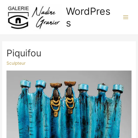
Aller
WordPres
au
contenu
s
Main
Men
Piquifou
Sculpteur