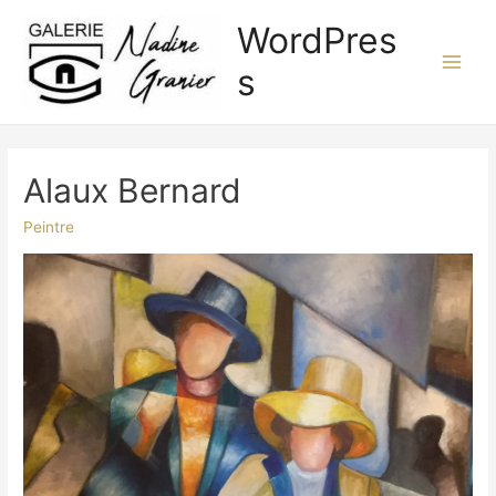
Aller
WordPres
au
contenu
s
Main
Men
Alaux Bernard
Peintre