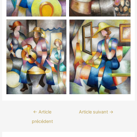
Navigation
←
Article
Article suivant
→
de
précédent
l’article